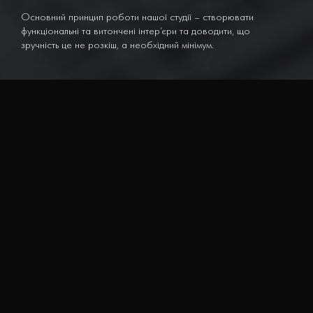
Основний принцип роботи нашої студії – створювати
функціональні та витончені інтер’єри та доводити, що
зручність це не розкіш, а необхідний мінімум.
П
р
о
н
а
с
Ми – команда спеціалістів у створенні унікальних та стильних
житлових інтер'єрів, публічних просторів та архітектури. Для
того, щоб робити проєкт на високому рівні, ми постійно
вчимося, удосконалюємося і намагаємось бути кращими, ніж
учора.